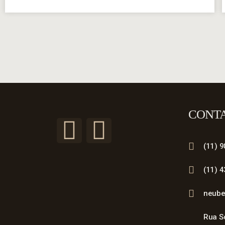
CONT
(11) 
(11) 
neube
Rua S