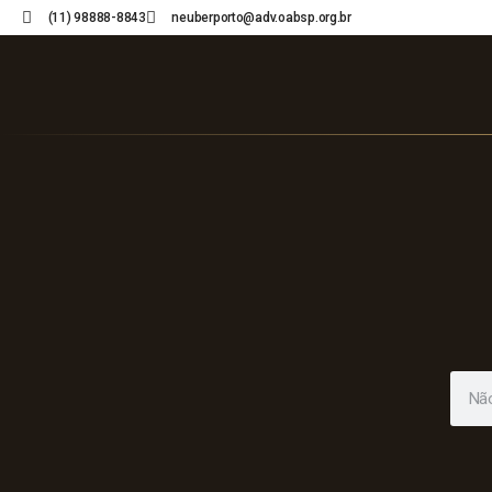
(11) 98888-8843
neuberporto@adv.oabsp.org.br