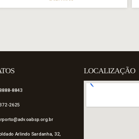
ATOS
LOCALIZAÇÃO
98888-8843
4372-2625
rporto@adv.oabsp.org.br
oldado Arlindo Sardanha, 32,