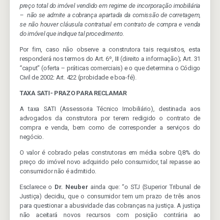
preço total do imóvel vendido em regime de incorporação imobiliária
– não se admite a cobrança apartada da comissão de corretagem,
se não houver cláusula contratual em contrato de compra e venda
do imóvel que indique tal procedimento.
Por fim, caso não observe a construtora tais requisitos, esta
responderá nos termos do Art. 6º, III (direito a informação); Art. 31
“caput” (oferta – práticas comerciais) e o que determina o Código
Civil de 2002: Art. 422 (probidade e boa-fé).
TAXA SATI- PRAZO PARA RECLAMAR
A taxa SATI (Assessoria Técnico Imobiliário), destinada aos
advogados da construtora por terem redigido o contrato de
compra e venda, bem como de corresponder a serviços do
negócio.
O valor é cobrado pelas construtoras em média sobre 0,8% do
preço do imóvel novo adquirido pelo consumidor, tal repasse ao
consumidor não é admitido.
Esclarece o
Dr. Neuber
ainda que: “o STJ (Superior Tribunal de
Justiça) decidiu, que o consumidor tem um prazo de três anos
para questionar a abusividade das cobranças na justiça. A justiça
não aceitará novos recursos com posição contrária ao