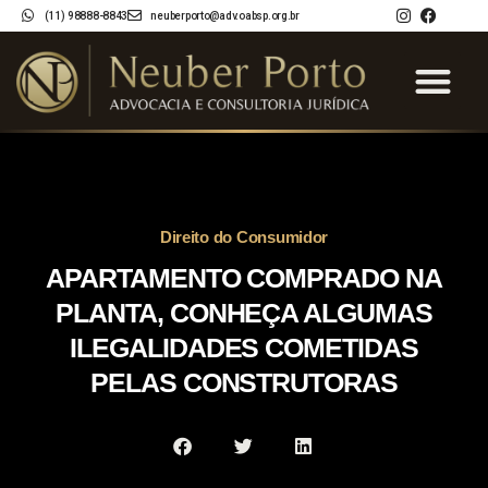
(11) 98888-8843
neuberporto@adv.oabsp.org.br
INÍCIO
QUEM SOMOS
ÁREAS DE ATUAÇÃO
BLOG
PAINEL DO CLIENTE
CONTATO
Direito do Consumidor
APARTAMENTO COMPRADO NA
PLANTA, CONHEÇA ALGUMAS
ILEGALIDADES COMETIDAS
PELAS CONSTRUTORAS