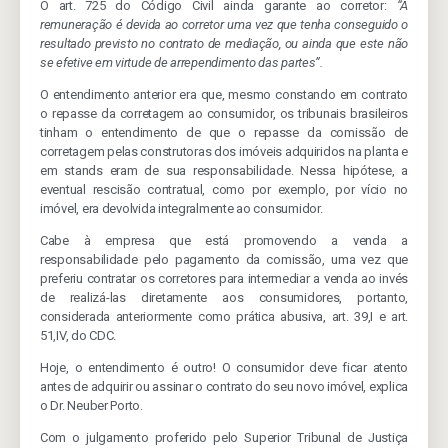
O art. 725 do Código Civil ainda garante ao corretor:
“A
remuneração é devida ao corretor uma vez que tenha conseguido o
resultado previsto no contrato de mediação, ou ainda que este não
se efetive em virtude de arrependimento das partes”.
O entendimento anterior era que, mesmo constando em contrato
o repasse da corretagem ao consumidor, os tribunais brasileiros
tinham o entendimento de que o repasse da comissão de
corretagem pelas construtoras dos imóveis adquiridos na planta e
em stands eram de sua responsabilidade. Nessa hipótese, a
eventual rescisão contratual, como por exemplo, por vício no
imóvel, era devolvida integralmente ao consumidor.
Cabe à empresa que está promovendo a venda a
responsabilidade pelo pagamento da comissão, uma vez que
preferiu contratar os corretores para intermediar a venda ao invés
de realizá-las diretamente aos consumidores, portanto,
considerada anteriormente como prática abusiva, art. 39,I e art.
51,IV, do CDC.
Hoje, o entendimento é outro! O consumidor deve ficar atento
antes de adquirir ou assinar o contrato do seu novo imóvel, explica
o Dr. Neuber Porto.
Com o julgamento proferido pelo Superior Tribunal de Justiça