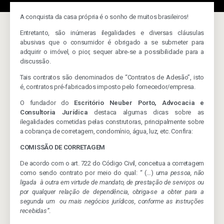
A conquista da casa própria é o sonho de muitos brasileiros!
Entretanto, são inúmeras ilegalidades e diversas cláusulas
abusivas que o consumidor é obrigado a se submeter para
adquirir o imóvel, o pior, sequer abre-se a possibilidade para a
discussão.
Tais contratos são denominados de “Contratos de Adesão”, isto
é, contratos pré-fabricados imposto pelo fornecedor/empresa.
O fundador do
Escritório Neuber Porto, Advocacia e
Consultoria Jurídica
destaca algumas dicas sobre as
ilegalidades cometidas pelas construtoras, principalmente sobre
a cobrança de corretagem, condomínio, água, luz, etc. Confira:
COMISSÃO DE CORRETAGEM
De acordo com o art. 722 do Código Civil, conceitua a corretagem
como sendo contrato por meio do qual: “ (…)
uma pessoa, não
ligada à outra em virtude de mandato, de prestação de serviços ou
por qualquer relação de dependência, obriga-se a obter para a
segunda um ou mais negócios jurídicos, conforme as instruções
recebidas”
.